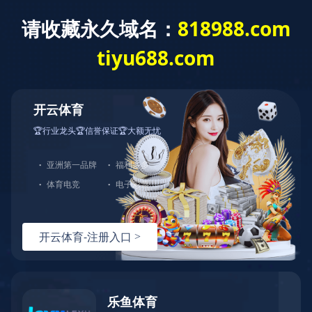
kaiyun·开云（中国）官方网站
欢迎访问kaiyun·开云（中国）官方网站-kaiyun.com 官方网站！
专业GIS(地理
提供地理信息平台、智慧气
梦图kaiyun·开云（中国）官方网站-kaiyun.com
关于我们
产品服务
经典案例
行业应用