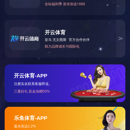
kaiyun·开云
充的发展格局，打
自然灾害综合监测