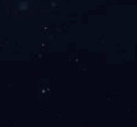
kaiyun·开云（中国
服务系统、湖南省
及多地的气象现代
唐山、吉林延边、
地承建，以及在四