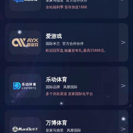
长沙公司：
地址：长沙市天心区长沙天心软件产
业园B座803-804
电话：0731-81671998
kaiyun·开云（
System），中文名
云服务平台及各类
苏州公司：
等不同终端、不同
地址：苏州市高新区科发路101号致
的分析指标上已居
远国际商务大厦南楼503室
电话：0512-66806280
网址：svlauzc.com
邮箱：dmgis@163.com