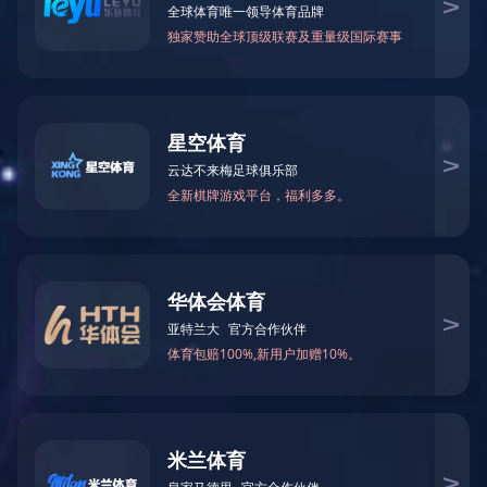
kaiyun·开云（中国）官方网站
您的位置：
kaiy
关于我们
联系我们
kaiyun·开云
和行业应用软件开
公司简介
kaiyun·开云（中国）官方网站
领导关怀
资质荣誉
联系我们
CONTACT US