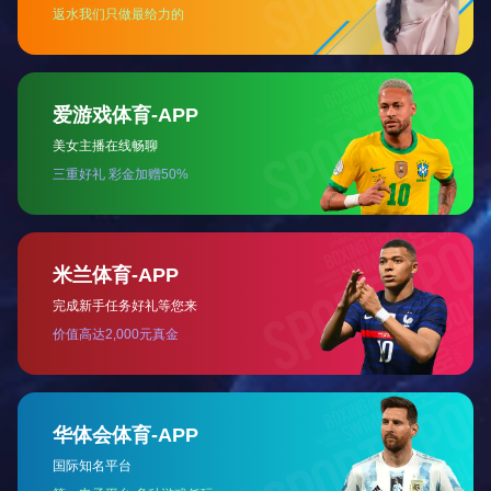
质灾害数据采集系
服务热线
DMGIS湖南省
浏览量：315
地质灾害调查评价
微信咨询
能模块。
返回顶部
DMGIS湖南省
浏览量：302
多尺度区域地质灾
值进行综合分析，
DMGIS云南省
浏览量：110
临沧地质灾害气象
测绘等各部门基础