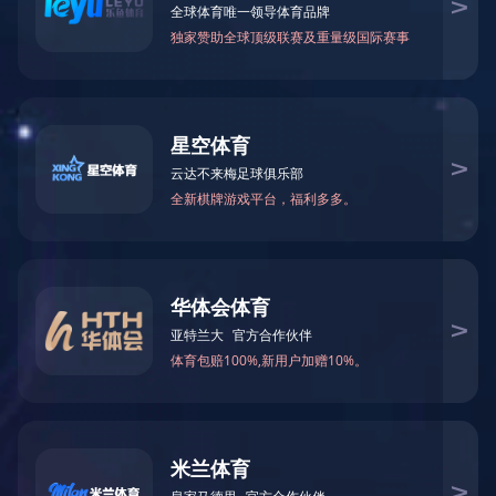
kaiyun·开云（中国）官方网站
您的位置：
kaiy
经典案例
联系我们
DMGIS湖南省
气象类
浏览量：8939
湖南省地质灾害防
地灾类
气象预警数据库、
其他类
DMGIS湖南省
浏览量：1802
湖南省地质灾害气
联系我们
预报数据库，市县
CONTACT US
DMGIS福建省
长沙公司：