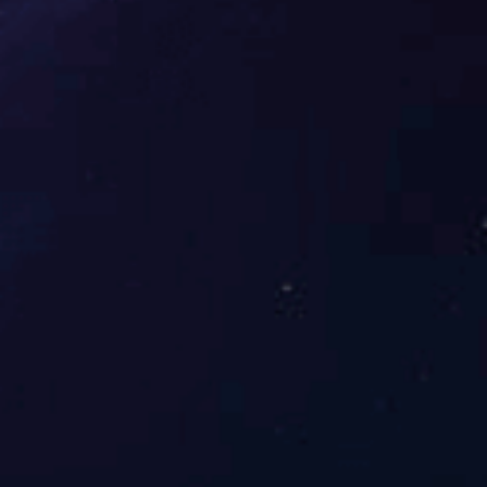
DMGIS湖南省
浏览量：74
湖南省地质灾害详细
示、灾点查询、地
DMGIS湖南省
浏览量：115
湖南省郴州市地质
警分析、预警发布
DMGIS云南省
浏览量：1344
云南省玉溪市山洪
析，开展符合云南省