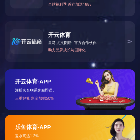
系统的建立旨在通
件与气象因素，提
DMGIS江西省
浏览量：521
江西省地质灾害监
足实现及时、科学
DMGIS湖南省
浏览量：319
数据管理及开发应
报表、数据服务、
DMGIS湖南省
浏览量：292
在线客服
调查评价与风险管控