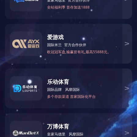
林业
环境
服务热线
电力
微信咨询
旅游
返回顶部
其他
联系我们
CONTACT US
长沙公司：
地址：长沙市天心区长沙天心软件产