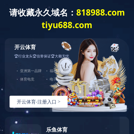
kaiyun·开云（中国）官方网站
欢迎访问kaiyun·开云（中国）官方网站-kaiyun.com 官方网站！
专业GIS(地理
提供地理信息平台、智慧气
梦图kaiyun·开云（中国）官方网站-kaiyun.com
关于我们
产品服务
经典案例
行业应用