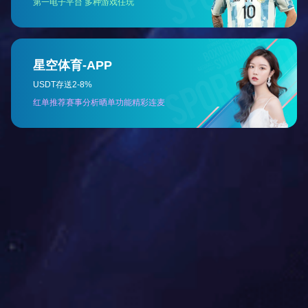
kaiyun·开
基于政企业务分布的气象时
气象
地灾
应急
在线客服
服务热线