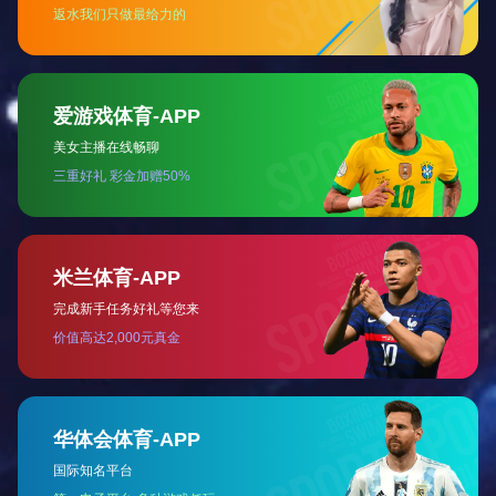
地灾类
其他类
DMGIS山东省与济
非标定制+
没有合适产品？
联系我们
专业团队
为您
定制
更匹配的
产品
免费获取定制方案>
DMGIS湖南省地质