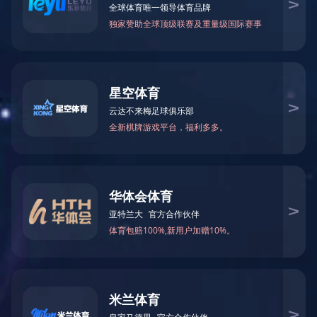
kaiyun·开云（中国）官方网站
联系我们
kaiyun·开
为您提供专业GIS地理信息系统、智慧