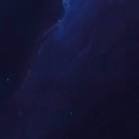
预报模型，制作逐小时供水量预报、未来七天日最大供水量预报和日供水
程气象服务平台
国政府极为重视工程施工安全生产管理工作，制定了相关的法律法规，在
等方面，都对行业、企业和从业人员提出了明确的要求，以此保障工程施
旱预警分析平台
较特殊的自然灾害，指因久晴无雨或少雨，降水量较常年同期明显偏少
象干旱、农业干旱、水文干旱以及经济社会干旱等。干旱作为一种由气象
力气象服务平台
平台针对电力系统各个环节进行全天候实时监测，结合电力实时监测数据
预报模型，制作电站精细化预报、逐小时电力量预报、未来七天日最大电