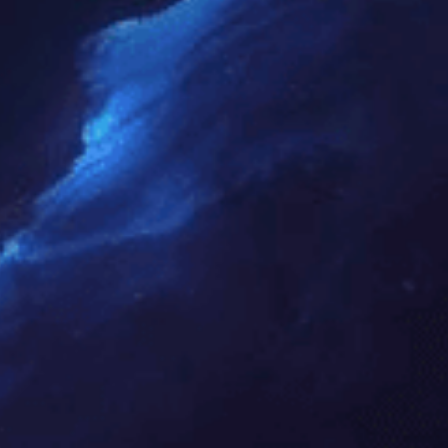
产品、乡镇预报制作三项业务模块，气象查询模块、及日程
在线客服
服务热线
件对飞机的起飞、航行、降落以及其他各种飞行活动有不同
运输及航空运…
微信咨询
返回顶部
统、海洋气象服务系统、海洋气象服务网站、触摸屏、手机
海洋航线气象预报…
、气象实况观测数据、精细化EC格点预报产品，经插值算