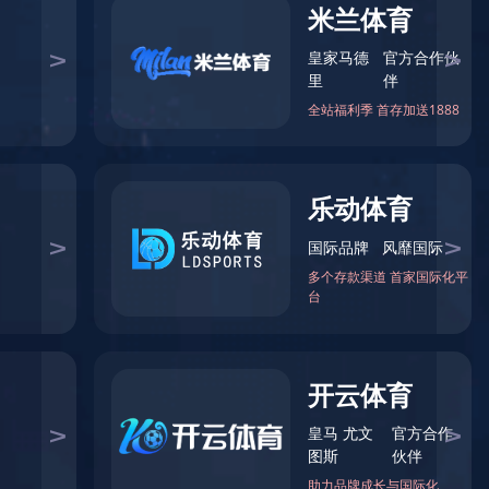
予以运作的，充分融合了3S集成技术、空间信息可视化技术、空
监控，并最终…
输情况、运行状况、异常数据和各种报文资料的监控，采用
控、…