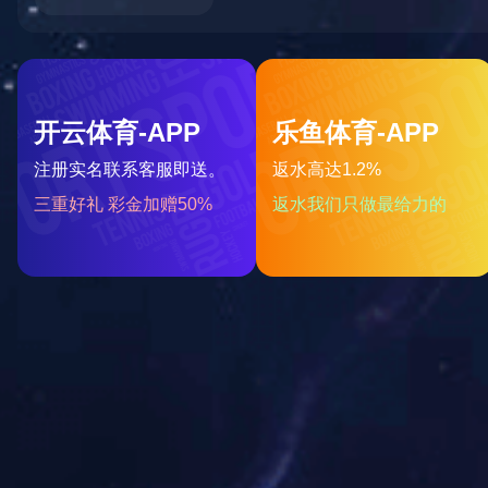
农业
DMGIS公
浏览量：118
林业
公共气象服务
合，向全社会
环境
DMGIS中
电力
浏览量：105
中小流域气象
旅游
长期等时间尺
其他
DMGIS消
浏览量：106
消防气象服务
联系我们
撑与平台支持
CONTACT US