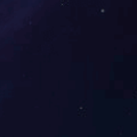
险气象服务平台
平台包括：气象数据采集系统、基础数据采集系统、保险数据监控系
等，主要突出各类保险气象服务指数产品的分析研究、保险业务流管理。
工影响天气决策指挥平台
决策指挥平台针对人影作业需求,以基础地理环境为基础，对炮点、卫星
挥、作业信息处理及数据库管理、服务器端与智能手机终端交互为一体的
级气象综合业务平台
业务平台是遵循中国气象局关于县级综合业务改革的总体意见，充分融合
造融合的气象观测和监测平台、专项服务产品制作核心平台、信息发布平