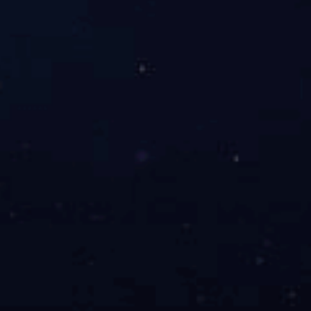
测数据，基于雷电潜式预报、雷电短临分析模型，完成数据
服务平…
护、水生态建设能力。全面促进水利气象、水利事业发展，切
水…
页次 1/2
yun·开云（中国）官方网站
|
联系我们