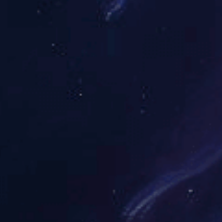
DMGIS铁
长沙公司：
浏览量：403
地址：长沙市天心区长沙天心软件产
服务对象：中
业园B座803-804
电话：0731-81671998
DMGIS燃
浏览量：199
苏州公司：
燃气气象服务
地址：苏州市高新区科发路101号致
法，利用燃气
远国际商务大厦南楼503室
电话：0512-66806280
DMGIS气
浏览量：86
网址：svlauzc.com
气象预警应急
警应急服务产
邮箱：dmgis@163.com
DMGIS气
浏览量：77