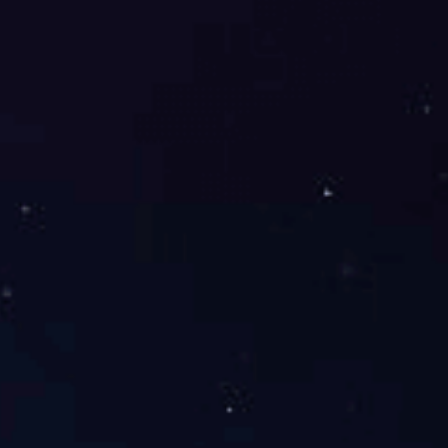
统、保险气象服务系统、保险气象服务网站、触摸屏、手机
云图、雷达回波、气象观测等数据进行分析定位、叠加处理，
人影…
现有业务系统、信息源、数据源、信息采集方式和信息发布
台、间…