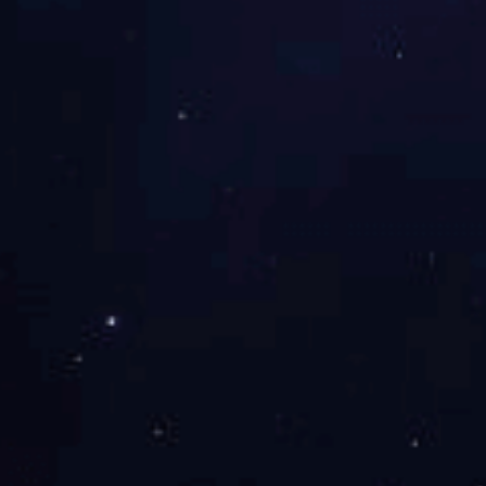
DMGIS气
浏览量：589
气象防雷预警
分析、专项服
DMGIS水
浏览量：291
有效解决防灾
实提升水旱灾
梦图kaiyun·开云（中国）官方网站-kaiy