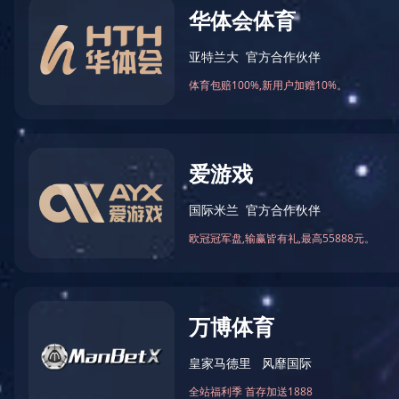
您的位置：
行业应用
DMGIS气
气象
浏览量：234
本系统是基于
地灾
间数据库技术
应急
DMGIS气
浏览量：73
水利
本平台建设需
网络技术、数