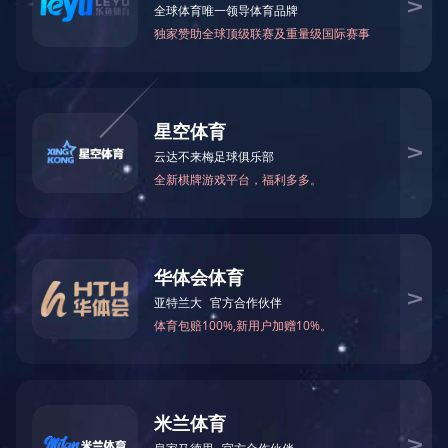
kaiyun·开云（中国）官方网站
您的位置：
kaiy
行业应用
联系我们
DMGIS森林火
气象
浏览量：2321
森林火灾是突发性
地灾
发晚、报警迟、火
应急
水利
农业
在线客服