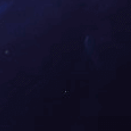
微信咨询
析等。为决策者准确制定方案提供科学的依据。
返回顶部
络元素相关的属性数据库，提供丰富有力的网络输入手段。
入。
进行管理，可进行模糊地名定位，在电网范围内划定区域，
线路中现有的挂牌进行检索，打印出图形和报表，从而提高行