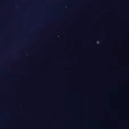
接口，与SCADA系统连接，在电网图形上实时显示遥测信号的负荷、
实现实时监控及电网状况的动态显示。 并且为实时系统厂商提供实时系统
站接线图等发布到WEB服务器上，用户通过标准的浏览器，如IE等来
看，信息主要包含：水库信息、专业台预报、天气实况、电力负荷、电
和雷达图查看。