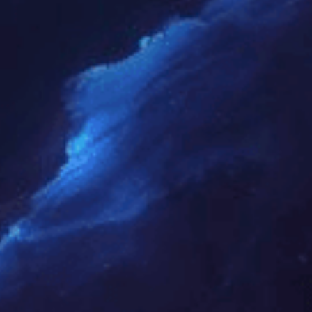
在线客服
涵盖较全面的软件框架。
服务热线
架空线与杆塔连接关系、开关的通断等专业属性。另外系统还