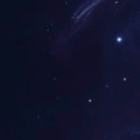
经过对电力网络
1、地图管理
系统以电子