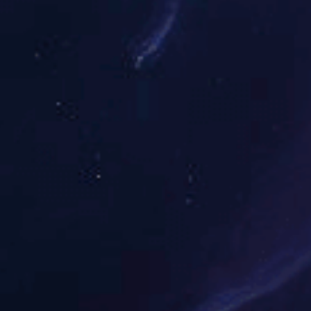
长沙公司：
地址：长沙市天心区长沙天心软件产
业园B座803-804
电话：0731-81671998
苏州公司：
地址：苏州市高新区科发路101号致
远国际商务大厦南楼503室
电话：0512-66806280
网址：svlauzc.com
邮箱：dmgis@163.com