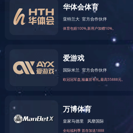
您的位置：
行业应用
气象
地灾
地理信息系统，Ge
了地理空间信息
应急
社会服务或提高
水利
我国电网建设发