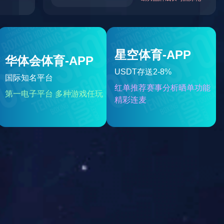
化、自动化、现代化的轨道，已成为电力行业当前十分紧迫地
分离，将各种信息与地理位置很好地结合在一起，图文并茂，
管理的数据量更大，分析功能更强。对电力部门管理创新、技
 以地理地图为背景，实现输电网、配电网的可视化计算机管
现出来，为电力部门的管理提供强大和有效工具； 准确统计企
准确，为企业节省大量人力物力投入，给企业带来效益； 将新
了以前由于资料不全、靠人工记忆或由于相关管理人员变动而
下了坚实的数据基础；同时为跟上今后市政管理建设步伐，与城