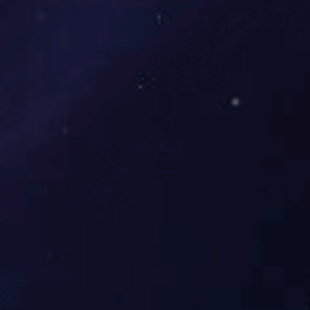
服务热线
微信咨询
返回顶部