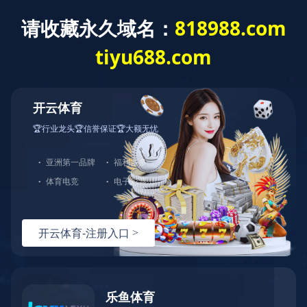
kaiyun·开云（中国）官方网站
欢迎访问kaiyun·开云（中国）官方网站-kaiyun.com 官方网站！
专业GIS(地理
提供地理信息平台、智慧气
梦图kaiyun·开云（中国）官方网站-kaiyun.com
关于我们
产品服务
经典案例
行业应用