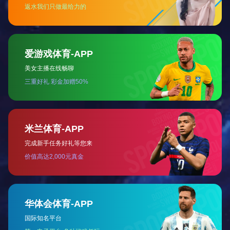
在线客服
服务热线
微信咨询
返回顶部