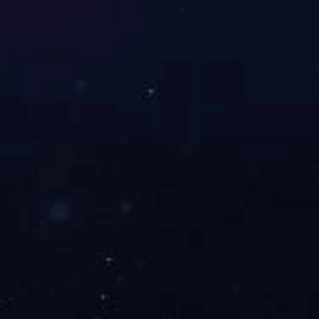
分享到：
上一篇：
DMGIS
梦图kaiyun·开云（中国）官方网站-kaiyun.