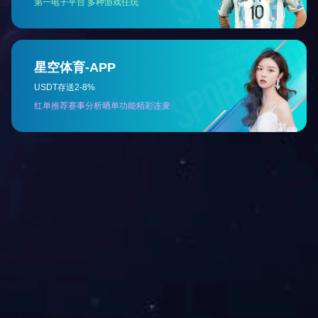
瞿永红副县长在总结讲
加快系统落地应用，
地理信息技术赋能，打
作为该系统的主要研发单
杂地质气象条件下风
业化防灾体系。
"安化县地质灾害'递进
定，是对kaiyun·
kaiyun.com
全的核心工具，并为全