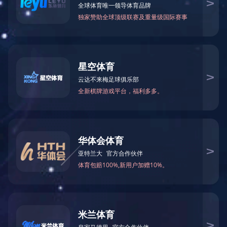
kaiyun·开云（中国）官方网站
您的位置：
kaiy
kaiyun·开云（中国）官方
联系我们
网站
【kaiyun
kaiyun·开云（中国）官方网站
高
项目动态
由我司承建的"安化县
行业资讯
后，对系统的专业性
的专业化解决方案。"
联系我们
CONTACT US
长沙公司：