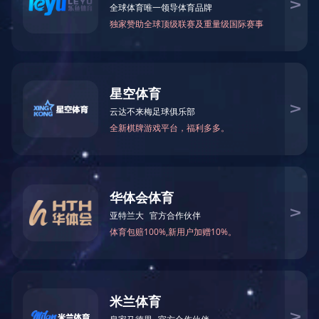
kaiyun·开云（中国）官方网站
您的位置：
kaiy
kaiyun·开云（中国）官方
联系我们
网站
kaiyun·开云（中国）官方网站
项目动态
2025年12
果验收会在安化县
行业资讯
代表公司出席会议
联系我们
CONTACT US
长沙公司：