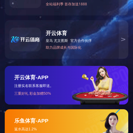
标，创新性实现了
质灾害“递进式”
微信咨询
返回顶部