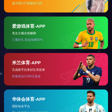
专家组一致认
支撑，同意项目通
在此项目中，我
险预警预报平台及
质灾害监测预警全
准化水平。
此次项目的成
体解决方案的技术
地区构建科学、高
分享到：